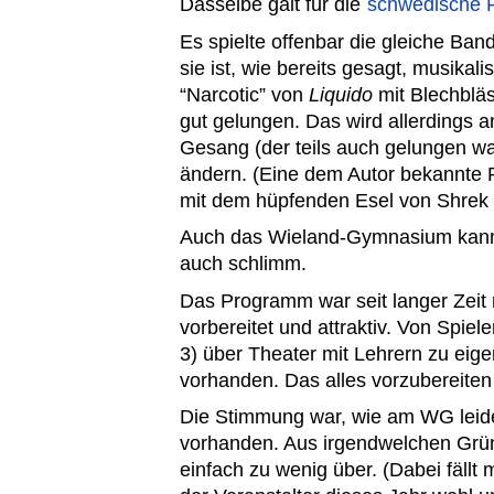
Dasselbe galt für die
schwedische 
Es spielte offenbar die gleiche Ba
sie ist, wie bereits gesagt, musikali
“Narcotic” von
Liquido
mit Blechbläs
gut gelungen. Das wird allerdings 
Gesang (der teils auch gelungen war
ändern. (Eine dem Autor bekannte P
mit dem hüpfenden Esel von Shre
Auch das Wieland-Gymnasium kann 
auch schlimm.
Das Programm war seit langer Zeit 
vorbereitet und attraktiv. Von Spiel
3) über Theater mit Lehrern zu eig
vorhanden. Das alles vorzubereiten w
Die Stimmung war, wie am WG leider
vorhanden. Aus irgendwelchen Grün
einfach zu wenig über. (Dabei fällt 