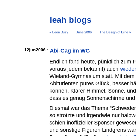
leah blogs
« Been Busy
June 2006
The Design of Brne »
12jun2006 ·
Abi-Gag im WG
Endlich fand heute, pünktlich zum F
voraus jedem bekannt) auch
wieder
Wieland-Gymnasium statt. Mit dem 
Abiturienten pures Glück, besser h
können. Klarer Himmel, Sonne, und
dass es genug Sonnenschirme und 
Diesmal war das Thema “Schweden”
so strotzte und irgendwie nur hal
schien inoffizieller Sponsor gewese
und sonstige Figuren Lindgrens war