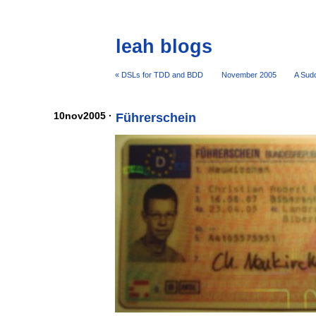
leah blogs
« DSLs for TDD and BDD
November 2005
A Sudo
10nov2005 ·
Führerschein