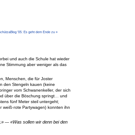
chützaBlog '05: Es geht dem Ende zu »
orbei und auch die Schule hat wieder
ine Stimmung aber weniger als das
n, Menschen, die für Joster
n den Stengeln kauen (keine
pringer vom Schwanenkeller, der sich
 und über die Böschung springt… und
tens fünf Meter steil untergeht;
er weiß-rote Partywagen) konnten ihn
.
Was sollen wir denn bei den
—