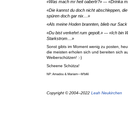
Was mach mr heit oabertr?
Drinka mr
—
Die kannst du doch nicht abschleppen, die 
spüren doch gar nix…
Als meine Hoden brannten, blieb nur Sack
Du bist verkehrt rum gepolt.
Ich bin 
—
Starkstrom…
Sonst gibts im Moment wenig zu posten, heute
die meisten erholen sich und bereiten sich a
Weiberschützen! :-)
Scheene Schütza!
NP: Amadou & Mariam—M’bifé
Copyright © 2004–2022
Leah Neukirchen