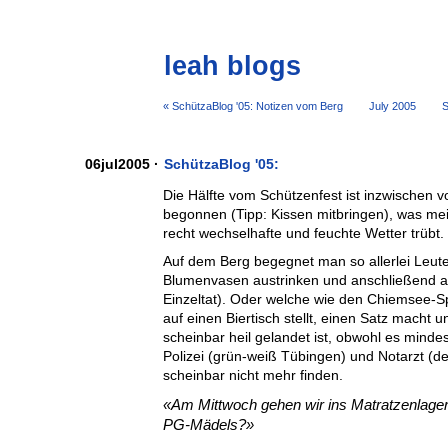
leah blogs
« SchützaBlog '05: Notizen vom Berg
July 2005
S
06jul2005 ·
SchützaBlog '05:
Die Hälfte vom Schützenfest ist inzwischen v
begonnen (Tipp: Kissen mitbringen), was me
recht wechselhafte und feuchte Wetter trübt.
Auf dem Berg begegnet man so allerlei Leute
Blumenvasen austrinken und anschließend a
Einzeltat). Oder welche wie den Chiemsee-S
auf einen Biertisch stellt, einen Satz macht
scheinbar heil gelandet ist, obwohl es mindes
Polizei (grün-weiß Tübingen) und Notarzt (d
scheinbar nicht mehr finden.
Am Mittwoch gehen wir ins Matratzenlager
PG-Mädels?