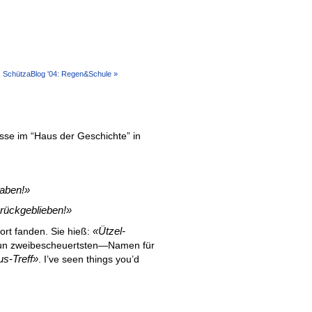
SchützaBlog '04: Regen&Schule »
asse im “Haus der Geschichte” in
aben!
rückgeblieben!
Ützel-
ort fanden. Sie hieß:
nun zweibescheuertsten—Namen für
us-Treff
. I’ve seen things you’d