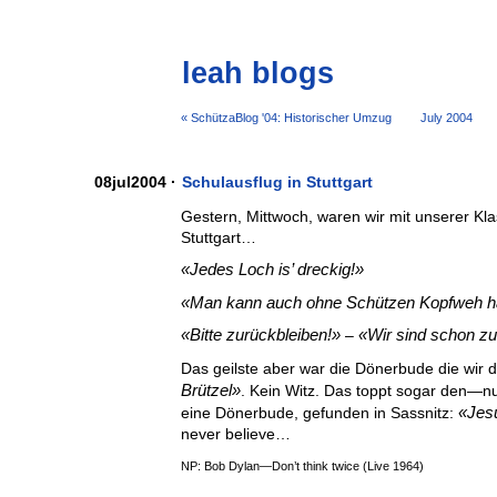
leah blogs
« SchützaBlog '04: Historischer Umzug
July 2004
08jul2004 ·
Schulausflug in Stuttgart
Gestern, Mittwoch, waren wir mit unserer Kl
Stuttgart…
Jedes Loch is’ dreckig!
Man kann auch ohne Schützen Kopfweh h
Bitte zurückbleiben!
Wir sind schon zu
–
Das geilste aber war die Dönerbude die wir d
Brützel
. Kein Witz. Das toppt sogar den—
Jes
eine Dönerbude, gefunden in Sassnitz:
never believe…
NP: Bob Dylan—Don’t think twice (Live 1964)