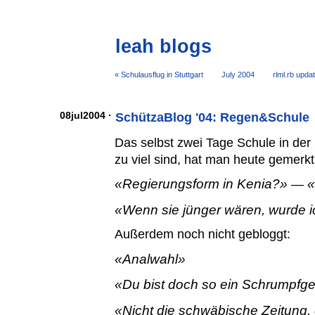
leah blogs
« Schulausflug in Stuttgart
July 2004
rlml.rb upda
08jul2004 ·
SchützaBlog '04: Regen&Schule
Das selbst zwei Tage Schule in de
zu viel sind, hat man heute gemerkt
Regierungsform in Kenia?
—
Wenn sie jünger wären, wurde i
Außerdem noch nicht gebloggt:
Analwahl
Du bist doch so ein Schrumpfg
Nicht die schwäbische Zeitung,