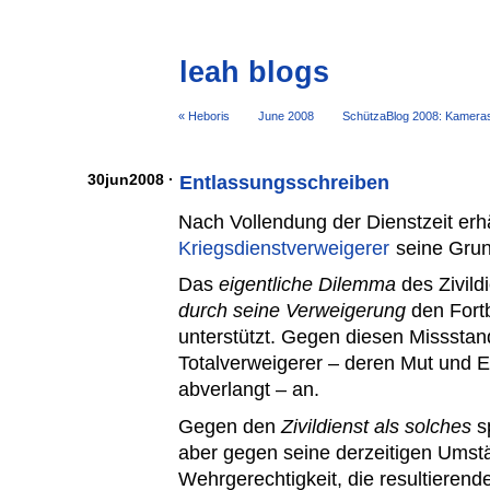
leah blogs
« Heboris
June 2008
SchützaBlog 2008: Kamera
30jun2008 ·
Entlassungsschreiben
Nach Vollendung der Dienstzeit erh
Kriegsdienstverweigerer
seine Grun
Das
eigentliche Dilemma
des Zivildi
durch seine Verweigerung
den Fortb
unterstützt. Gegen diesen Missstand
Totalverweigerer – deren Mut und E
abverlangt – an.
Gegen den
Zivildienst als solches
sp
aber gegen seine derzeitigen Umst
Wehrgerechtigkeit, die resultierend