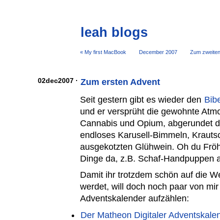
leah blogs
« My first MacBook
December 2007
Zum zweiten
02dec2007 ·
Zum ersten Advent
Seit gestern gibt es wieder den
Bib
und er versprüht die gewohnte Atm
Cannabis und Opium, abgerundet du
endloses Karusell-Bimmeln, Krauts
ausgekotzten Glühwein. Oh du Fröhl
Dinge da, z.B. Schaf-Handpuppen a
Damit ihr trotzdem schön auf die W
werdet, will doch noch paar von m
Adventskalender aufzählen:
Der Matheon Digitaler Adventskale