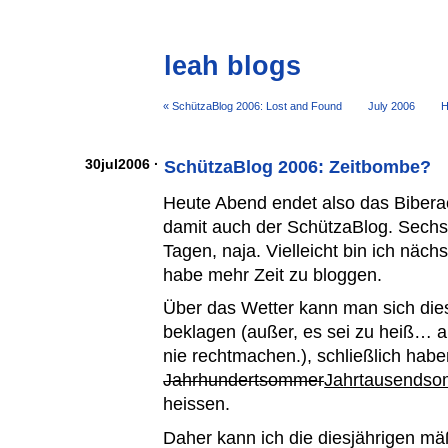
leah blogs
« SchützaBlog 2006: Lost and Found
July 2006
H
30jul2006 ·
SchützaBlog 2006: Zeitbombe?
Heute Abend endet also das Bibera
damit auch der SchützaBlog. Sechs
Tagen, naja. Vielleicht bin ich näch
habe mehr Zeit zu bloggen.
Über das Wetter kann man sich dies
beklagen (außer, es sei zu heiß… 
nie rechtmachen.), schließlich habe
Jahrhundertsommer
Jahrtausends
heissen.
Daher kann ich die diesjährigen m