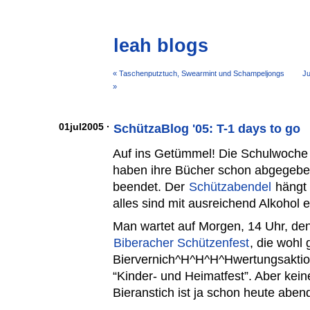
leah blogs
« Taschenputztuch, Swearmint und Schampeljongs
Ju
»
01jul2005 ·
SchützaBlog '05: T-1 days to go
Auf ins Getümmel! Die Schulwoche i
haben ihre Bücher schon abgegeben
beendet. Der
Schützabendel
hängt 
alles sind mit ausreichend Alkohol 
Man wartet auf Morgen, 14 Uhr, denn
Biberacher Schützenfest
, die wohl 
Biervernich^H^H^H^Hwertungsaktion
“Kinder- und Heimatfest”. Aber keine 
Bieranstich ist ja schon heute abe