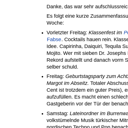
Danke, das war sehr aufschlussreic
Es folgt eine kurze Zusammenfassun
Woche:
Vorletzter Freitag:
Klassenfest im
P
Fabse
. Cocktails hauen rein. Klass
Idee. Capirinha, Daiquiri, Tequila S
Mojito. Wer mit sieben Dr. Josephs
Rekord aufstellt und danach vorm Sun
selber schuld.
Freitag:
Geburtstagsparty zum Acht
Margot im Abseitz.
Totaler Abschuss
Cent ist trotzdem ein guter Preis),
aufzufüllen. Es macht einen schlec
Gastgeberin vor der Tür der benach
Samstag:
Lateinordner im Burrenwa
volkstümelnde Musik türkischer Mi
nordischen Techno und Pop benach