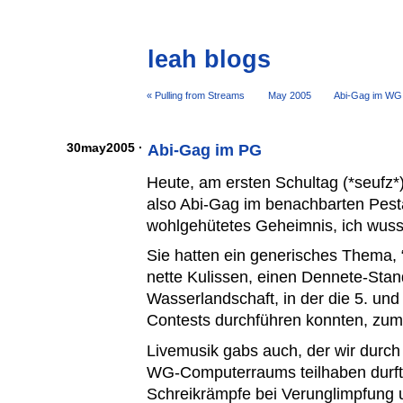
leah blogs
« Pulling from Streams
May 2005
Abi-Gag im WG
30may2005 ·
Abi-Gag im PG
Heute, am ersten Schultag (*seufz*)
also Abi-Gag im benachbarten Pe
wohlgehütetes Geheimnis, ich wuss
Sie hatten ein generisches Thema, 
nette Kulissen, einen Dennete-Stan
Wasserlandschaft, in der die 5. und 
Contests durchführen konnten, zum
Livemusik gabs auch, der wir dur
WG-Computerraums teilhaben durft
Schreikrämpfe bei Verunglimpfung u