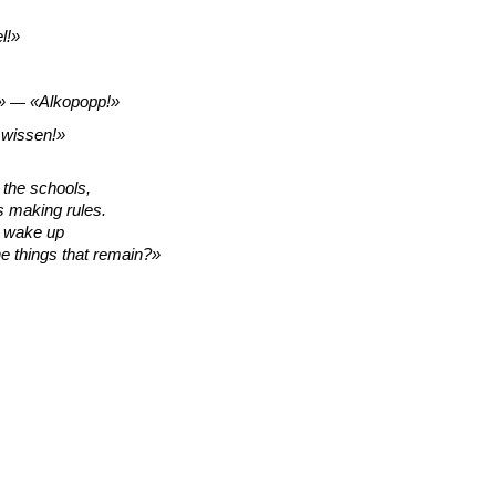
l!
Alkopopp!
—
 wissen!
 the schools,
s making rules.
 wake up
 things that remain?