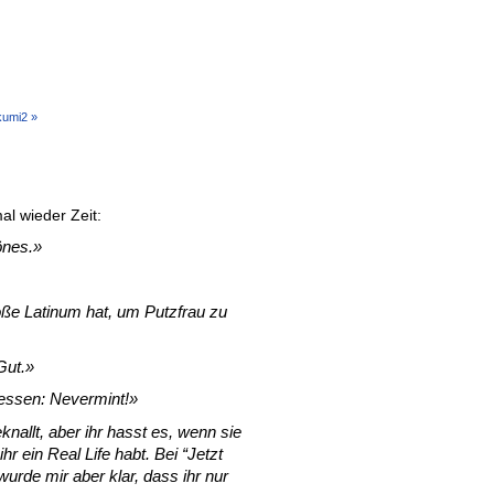
umi2 »
al wieder Zeit:
önes.
oße Latinum hat, um Putzfrau zu
Gut.
essen: Nevermint!
knallt, aber ihr hasst es, wenn sie
hr ein Real Life habt. Bei “Jetzt
urde mir aber klar, dass ihr nur