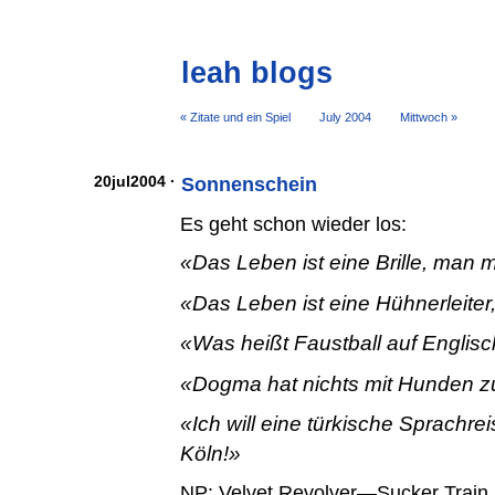
leah blogs
« Zitate und ein Spiel
July 2004
Mittwoch »
20jul2004 ·
Sonnenschein
Es geht schon wieder los:
Das Leben ist eine Brille, man m
Das Leben ist eine Hühnerleiter
Was heißt Faustball auf Englis
Dogma hat nichts mit Hunden zu
Ich will eine türkische Sprachr
Köln!
NP: Velvet Revolver—Sucker Train