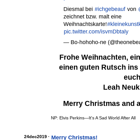
Diesmal bei
#ichgebeauf
von
zeichnet bzw. malt eine
Weihnachtskarte!
#kleinekunst
pic.twitter.com/isvmDbtaly
— Bo-hohoho-ne (@theonebe
Frohe Weihnachten, ein
einen guten Rutsch ins
euc
Leah Neuk
Merry Christmas and 
NP: Elvis Perkins—It's A Sad World After All
24dec2019 ·
Merry Christmas!