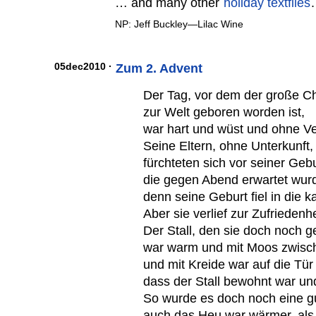
… and many other
holiday textfiles
.
NP: Jeff Buckley—Lilac Wine
05dec2010 ·
Zum 2. Advent
Der Tag, vor dem der große Ch
zur Welt geboren worden ist,
war hart und wüst und ohne Ve
Seine Eltern, ohne Unterkunft,
fürchteten sich vor seiner Gebu
die gegen Abend erwartet wur
denn seine Geburt fiel in die ka
Aber sie verlief zur Zufriedenhe
Der Stall, den sie doch noch g
war warm und mit Moos zwisch
und mit Kreide war auf die Tür
dass der Stall bewohnt war un
So wurde es doch noch eine g
auch das Heu war wärmer, als 