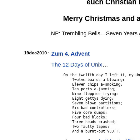
euch Christian
Merry Christmas and 
NP: Trembling Bells—Seven Years 
19dec2010 ·
Zum 4. Advent
The 12 Days of Unix
…
On the twelfth day I left it, my Un
    Twelve boards a-blowing;

    Eleven chips a-smoking;

    Ten ports a-jamming;

    Nine floppies frying;

    Eight gettys dying;

    Seven blown partitions;

    Six bad controllers;

    Five core dumps;

    Four bad blocks;

    Three heads crashed;

    Two faulty tapes;
