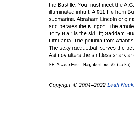
the Bastille. You must meet the A.C
illuminated infant. A 911 file from 
submarine. Abraham Lincoln origi
and berates the Klingon. The amule
Tony Blair is the ski lift; Saddam Hu
Li
t
huania. The petunia from Atlantis 
The sexy racquetball serves the be
Asimov alters the sh
i
ftless shark an
NP: Arcade Fire—Neighborhood #2 (Laïka)
Copyright © 2004–2022
Leah Neuk