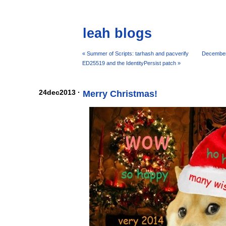
leah blogs
« Summer of Scripts: tarhash and pacverify
December
ED25519 and the IdentityPersist patch »
24dec2013 ·
Merry Christmas!