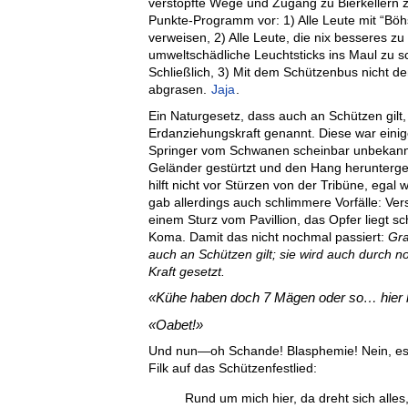
verstopfte Wege und Zugang zu Bierkellern zu
Punkte-Programm vor: 1) Alle Leute mit “Bö
verweisen, 2) Alle Leute, die nix besseres z
umweltschädliche Leuchtsticks ins Maul zu sc
Schließlich, 3) Mit dem Schützenbus nich
abgrasen.
Jaja
.
Ein Naturgesetz, dass auch an Schützen gilt, 
Erdanziehungskraft genannt. Diese war ein
Springer vom Schwanen scheinbar unbekannt
Geländer gestürtzt und den Hang herunterge
hilft nicht vor Stürzen von der Tribüne, ega
gab allerdings auch schlimmere Vorfälle: Ve
einem Sturz vom Pavillion, das Opfer liegt s
Koma. Damit das nicht nochmal passiert:
Gra
auch an Schützen gilt; sie wird auch durch n
Kraft gesetzt.
Kühe haben doch 7 Mägen oder so… hier h
Oabet!
Und nun—oh Schande! Blasphemie! Nein, es i
Filk auf das Schützenfestlied:
Rund um mich hier, da dreht sich alles