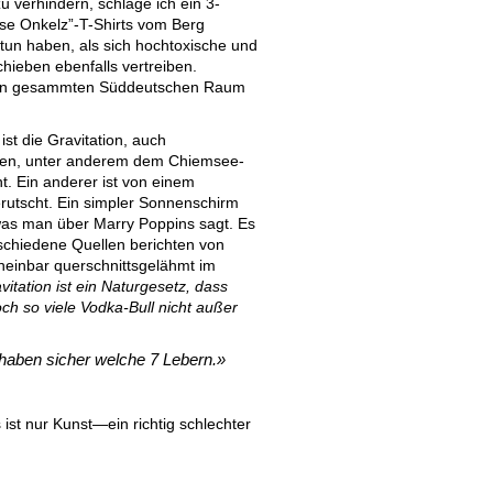
 verhindern, schlage ich ein 3-
hse Onkelz”-T-Shirts vom Berg
u tun haben, als sich hochtoxische und
hieben ebenfalls vertreiben.
t den gesammten Süddeutschen Raum
ist die Gravitation, auch
igen, unter anderem dem Chiemsee-
. Ein anderer ist von einem
rutscht. Ein simpler Sonnenschirm
l was man über Marry Poppins sagt. Es
rschiedene Quellen berichten von
cheinbar querschnittsgelähmt im
vitation ist ein Naturgesetz, dass
och so viele Vodka-Bull nicht außer
aben sicher welche 7 Lebern.
st nur Kunst—ein richtig schlechter
,