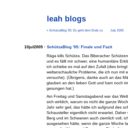
leah blogs
« SchützaBlog '05: Es geht dem Ende zu
July 2005
10jul2005 ·
SchützaBlog '05: Finale und Fazit
Räga kills Schütza. Das Biberacher Schützenf
und es fällt mir schwer, eine humanitäre Erkl
ich schiebe es mal auf den Zufall (dies bringt 
weltanschauliche Probleme, die ich nun mi
versuche). (Übrigens, danke auch an das Mä
glauben an den lieben Gott und ham noch imm
gesungen hat.)
Am Freitag und Samstagabend war das Wetter
sich wirklich, warum es nicht die ganze Woc
Jahr sehr geil, das hätte ich aufgrund des
Schausteller eigentlich nicht erwartet. Dahe
Berg und im Schwanen auch ziemlich voll, ich 
ausgesehen hätte, wenn die ganze Woche l