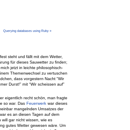
Querying databases using Ruby »
est steht und fällt mit dem Wetter,
ärung für dieses Sauwetter zu finden;
mich jetzt in leichte philosophisch-
t einem Themenwechsel zu vertuschen
dchen, dass vorgestern Nacht “Wir
er Durst!” mit “Wir scheissen auf”
 eigentlich recht schön, man fragte
he so war. Das
Feuerwerk
war dieses
 scheinbar mangelnden Umsatzes der
r war es an diesen Tagen auf dem
will gar nicht wissen, wie es
ang gutes Wetter gewesen wäre. Um