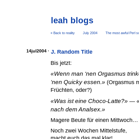
leah blogs
« Back to reality
July 2004
The most awful Perl sc
14jul2004 ·
J. Random Title
Bis jetzt:
Wenn man ‘nen Orgasmus trink
‘nen Quicky essen.
(Orgasmus m
Früchten, oder?)
Was ist eine Choco-Latte?
—
nach dem Analsex.
Magere Beute für einen Mittwoch…
Noch zwei Wochen Mittelstufe,
macht euch das mal klar!