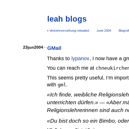
leah blogs
« Verkehrserziehung reloaded
June 2004
Blogroll
23jun2004 ·
GMail
Thanks to
lypanov
, I now have a gm
You can reach me at
chneukirche
This seems pretty useful, I’m impor
with
gml
.
Ich finde, weibliche Religionsleh
unterrichten dürfen.
Aber mä
—
Religionslehrerinnen sind auch n
Du bist doch so ein Bimbo, ode