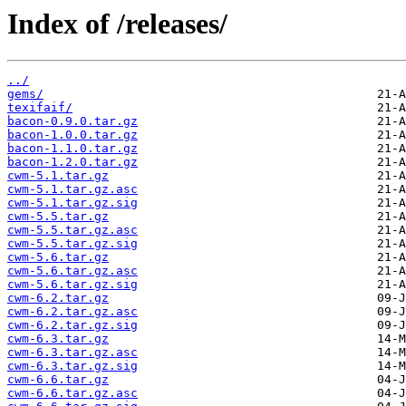
Index of /releases/
../
gems/
texifaif/
bacon-0.9.0.tar.gz
bacon-1.0.0.tar.gz
bacon-1.1.0.tar.gz
bacon-1.2.0.tar.gz
cwm-5.1.tar.gz
cwm-5.1.tar.gz.asc
cwm-5.1.tar.gz.sig
cwm-5.5.tar.gz
cwm-5.5.tar.gz.asc
cwm-5.5.tar.gz.sig
cwm-5.6.tar.gz
cwm-5.6.tar.gz.asc
cwm-5.6.tar.gz.sig
cwm-6.2.tar.gz
cwm-6.2.tar.gz.asc
cwm-6.2.tar.gz.sig
cwm-6.3.tar.gz
cwm-6.3.tar.gz.asc
cwm-6.3.tar.gz.sig
cwm-6.6.tar.gz
cwm-6.6.tar.gz.asc